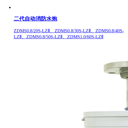
二代自动消防水炮
ZDMS0.8/20S-LZⅡ、ZDMS0.8/30S-LZⅡ、ZDMS0.8/40S-
LZⅡ、ZDMS0.8/50S-LZⅡ、ZDMS1.0/60S-LZⅡ