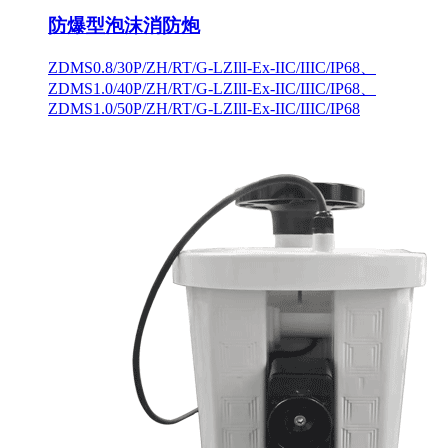
防爆型泡沫消防炮
ZDMS0.8/30P/ZH/RT/G-LZIlI-Ex-IIC/IIIC/IP68、
ZDMS1.0/40P/ZH/RT/G-LZIlI-Ex-IIC/IIIC/IP68、
ZDMS1.0/50P/ZH/RT/G-LZIlI-Ex-IIC/IIIC/IP68