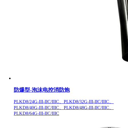
防爆型-泡沫电控消防炮
PLKD8/24G-III-IIC/IIIC、PLKD8/32G-III-IIC/IIIC、
PLKD8/40G-III-IIC/IIIC、PLKD8/48G-III-IIC/IIIC、
PLKD8/64G-III-IIC/IIIC